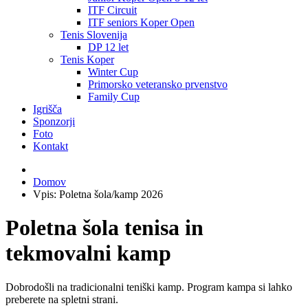
ITF Circuit
ITF seniors Koper Open
Tenis Slovenija
DP 12 let
Tenis Koper
Winter Cup
Primorsko veteransko prvenstvo
Family Cup
Igrišča
Sponzorji
Foto
Kontakt
Domov
Vpis: Poletna šola/kamp 2026
Poletna šola tenisa in
tekmovalni kamp
Dobrodošli na tradicionalni teniški kamp. Program kampa si lahko
preberete na spletni strani.