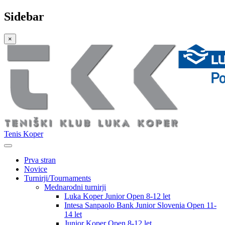
Sidebar
×
Tenis Koper
Prva stran
Novice
Turnirji/Tournaments
Mednarodni turnirji
Luka Koper Junior Open 8-12 let
Intesa Sanpaolo Bank Junior Slovenia Open 11-
14 let
Junior Koper Open 8-12 let