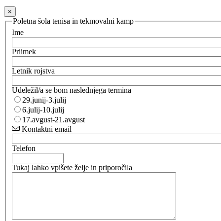
×
Poletna šola tenisa in tekmovalni kamp
Ime
Priimek
Letnik rojstva
Udeležil/a se bom naslednjega termina
29.junij-3.julij
6.julij-10.julij
17.avgust-21.avgust
Kontaktni email
Telefon
Tukaj lahko vpišete želje in priporočila