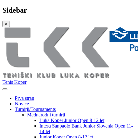
Sidebar
×
Tenis Koper
Prva stran
Novice
Turnirji/Tournaments
Mednarodni turnirji
Luka Koper Junior Open 8-12 let
Intesa Sanpaolo Bank Junior Slovenia Open 11-
14 let
Junior Koper Open 8-12 let