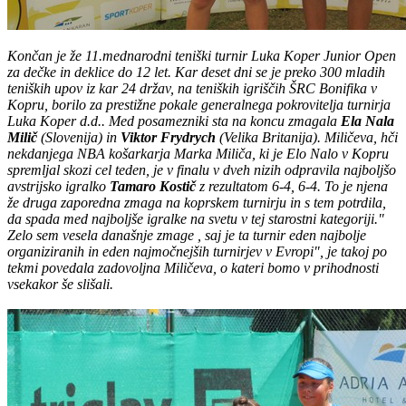
Končan je že 11.mednarodni teniški turnir Luka Koper Junior Open
za dečke in deklice do 12 let. Kar deset dni se je preko 300 mladih
teniških upov iz kar 24 držav, na teniških igriščih ŠRC Bonifika v
Kopru, borilo za prestižne pokale generalnega pokrovitelja turnirja
Luka Koper d.d.. Med posamezniki sta na koncu zmagala
Ela Nala
Milič
(Slovenija) in
Viktor Frydrych
(Velika Britanija). Miličeva, hči
nekdanjega NBA košarkarja Marka Miliča, ki je Elo Nalo v Kopru
spremljal skozi cel teden, je v finalu v dveh nizih odpravila najboljšo
avstrijsko igralko
Tamaro Kostič
z rezultatom 6-4, 6-4. To je njena
že druga zaporedna zmaga na koprskem turnirju in s tem potrdila,
da spada med najboljše igralke na svetu v tej starostni kategoriji."
Zelo sem vesela današnje zmage , saj je ta turnir eden najbolje
organiziranih in eden najmočnejših turnirjev v Evropi", je takoj po
tekmi povedala zadovoljna Miličeva, o kateri bomo v prihodnosti
vsekakor še slišali.