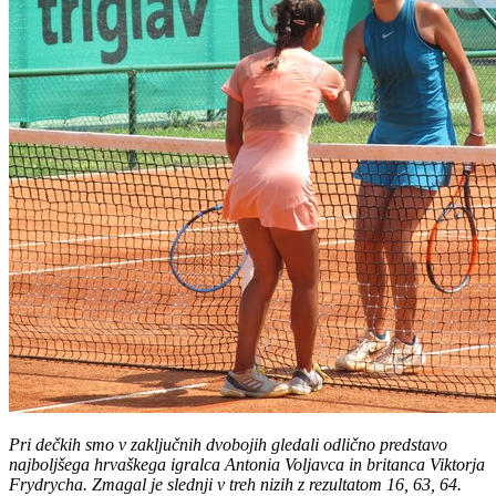
Pri dečkih smo v zaključnih dvobojih gledali odlično predstavo
najboljšega hrvaškega igralca Antonia Voljavca in britanca Viktorja
Frydrycha. Zmagal je slednji v treh nizih z rezultatom 16, 63, 64.