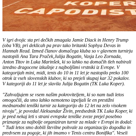
V igri dvojic sta pri dečkih zmagala Jamie Diack in Henry Trump
(oba VB), pri deklicah pa prav tako britanki Sophya Devas in
Hannah Read. Izmed članov domačega kluba so v glavnem turnirju
nastopili Ana Tara Praček,Julija Bogatin, Vasja Leo Zornada,
Anton Titov in Luka Marinšek, ki so lahko na domačih tleh nabirali
izredno dragocene izkušnje z najboljšimi vrstniki iz Evrope. V
kategorijah mini, midi, tenis do 10 in 11 let je nastopilo preko 100
otrok iz vseh slovenskih klubov, ki so prejeli skupaj kar 32 pokalov.
V kategoriji do 11 let je slavila Julija Bogatin (TK Luka Koper).
"Zahvaljujem se vsem našim pokroviteljem, ki so nam tudi letos
omogočili, da smo lahko nemoteno izpeljali še en prestižni
mednarodni teniški turnir za kategorijo do 12 let na zelo visokem
nivoju", je povedal Aleksandar Živin, predsednik TK Luka Koper, ki
je pred nekaj leti s strani evropske teniške zveze prejel posebno
priznanje za najbolje organiziran turnir za mlade v Evropi in dodal:
" Tudi letos smo dobili številne pohvale za organizacijo dogodka in
predvsem za pogoje, ki jih imamo v Tenis centru Bonifika". Veseli