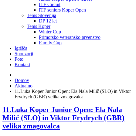
ITF Circuit
ITF seniors Koper Open
Tenis Slovenija
DP 12 let
Tenis Koper
Winter Cup
Primorsko veteransko prvenstvo
Family Cup
Igrišča
Sponzorji
Foto
Kontakt
Domov
Aktualno
11.Luka Koper Junior Open: Ela Nala Milič (SLO) in Viktor
Frydrych (GBR) velika zmagovalca
11.Luka Koper Junior Open: Ela Nala
Milič (SLO) in Viktor Frydrych (GBR)
velika zmagovalca