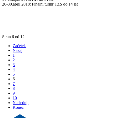
26-30.april 2018: Finalni turnir TZS do 14 let
Stran 6 od 12
Začetek
Nazaj
1
2
3
4
5
6
7
8
9
10
Naslednji
Konec