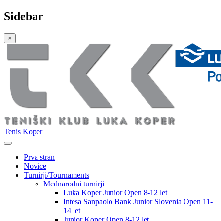
Sidebar
×
Tenis Koper
Prva stran
Novice
Turnirji/Tournaments
Mednarodni turnirji
Luka Koper Junior Open 8-12 let
Intesa Sanpaolo Bank Junior Slovenia Open 11-
14 let
Junior Koper Open 8-12 let