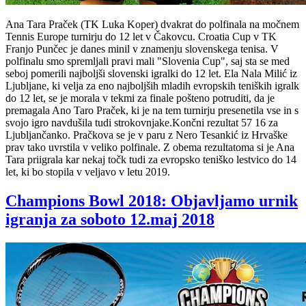
Ana Tara Praček (TK Luka Koper) dvakrat do polfinala na močnem
Tennis Europe turnirju do 12 let v Čakovcu. Croatia Cup v TK
Franjo Punčec je danes minil v znamenju slovenskega tenisa. V
polfinalu smo spremljali pravi mali "Slovenia Cup", saj sta se med
seboj pomerili najboljši slovenski igralki do 12 let. Ela Nala Milić iz
Ljubljane, ki velja za eno najboljših mladih evropskih teniških igralk
do 12 let, se je morala v tekmi za finale pošteno potruditi, da je
premagala Ano Tar
o Praček, ki je na tem turnirju presenetila vse in s
svojo igro navdušila tudi strokovnjake.Končni rezultat 57 16 za
Ljubljančanko. Pračkova se je v paru z Nero Tesankić iz Hrvaške
prav tako uvrstila v veliko polfinale. Z obema rezultatoma si je Ana
Tara priigrala kar nekaj točk tudi za evropsko teniško lestvico do 14
let, ki bo stopila v veljavo v letu 2019.
Champions Bowl 2018: Objavljamo urnik
igranja za soboto 12.maj 2018