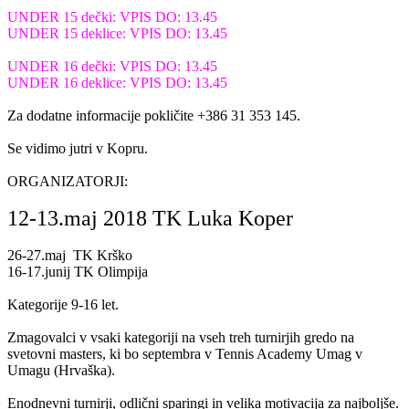
UNDER 15 dečki: VPIS DO: 13.45
UNDER 15 deklice: VPIS DO: 13.45
UNDER 16 dečki: VPIS DO: 13.45
UNDER 16 deklice: VPIS DO: 13.45
Za dodatne informacije pokličite +386 31 353 145.
Se vidimo jutri v Kopru.
ORGANIZATORJI:
12-13.maj 2018 TK Luka Koper
26-27.maj TK Krško
16-17.junij TK Olimpija
Kategorije 9-16 let.
Zmagovalci v vsaki kategoriji na vseh treh turnirjih gredo na
svetovni masters, ki bo septembra v Tennis Academy Umag v
Umagu (Hrvaška).
Enodnevni turnirji, odlični sparingi in velika motivacija za najboljše.