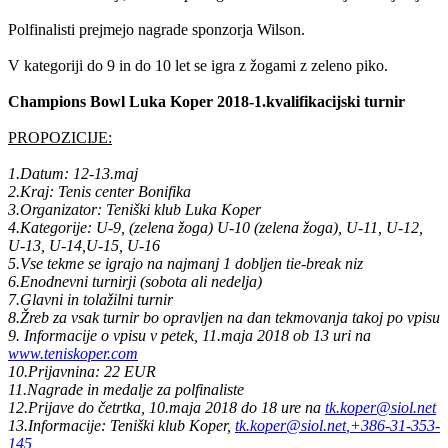
Polfinalisti prejmejo nagrade sponzorja Wilson.
V kategoriji do 9 in do 10 let se igra z žogami z zeleno piko.
Champions Bowl Luka Koper 2018-1.kvalifikacijski turnir
PROPOZICIJE:
1.Datum: 12-13.maj
2.Kraj: Tenis center Bonifika
3.Organizator: Teniški klub Luka Koper
4.Kategorije: U-9, (zelena žoga) U-10 (zelena žoga), U-11, U-12,
U-13, U-14,U-15, U-16
5.Vse tekme se igrajo na najmanj 1 dobljen tie-break niz
6.Enodnevni turnirji (sobota ali nedelja)
7.Glavni in tolažilni turnir
8.Žreb za vsak turnir bo opravljen na dan tekmovanja takoj po vpisu
9. Informacije o vpisu v petek, 11.maja 2018 ob 13 uri na
www.teniskoper.com
10.Prijavnina: 22 EUR
11.Nagrade in medalje za polfinaliste
12.Prijave do četrtka, 10.maja 2018 do 18 ure na
tk.koper@siol.net
13.Informacije: Teniški klub Koper,
tk.koper@siol.net
,+386-31-353-
145