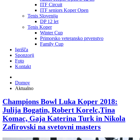
ITF Circuit
ITF seniors Koper Open
Tenis Slovenija
DP 12 let
Tenis Koper
Winter Cup
Primorsko veteransko prvenstvo
Family Cup
Igrišča
Sponzorji
Foto
Kontakt
Domov
Aktualno
Champions Bowl Luka Koper 2018:
Julija Bogatin, Robert Korelc,Tina
Komac, Gaja Katerina Turk in Nikola
Zafirovski na svetovni masters